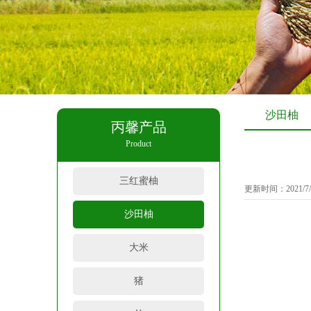
沙田柚
丙馨产品
Product
三红蜜柚
更新时间：2021/7/
沙田柚
大米
猪