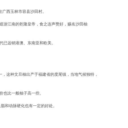
在广西玉林市容县沙田村。
巡游江南的乾隆皇帝，食之连声赞好，赐名沙田柚
代已远销港澳、东南亚和欧美。
，这种文旦柚出产于福建省的度尾镇，当地气候独特，
价也比一般柚子高一些。
脂和动脉硬化也有一定的好处。