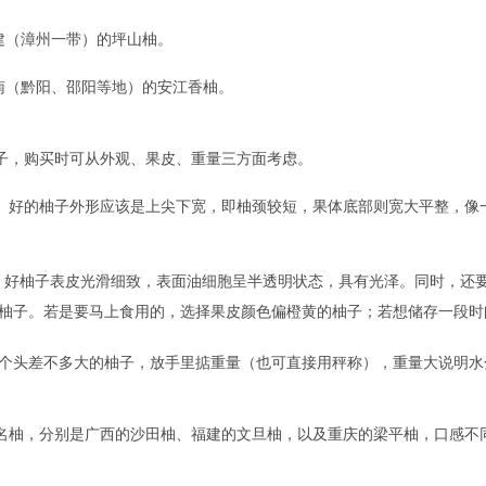
建（漳州一带）的坪山柚。
（黔阳、邵阳等地）的安江香柚。
，购买时可从外观、果皮、重量三方面考虑。
好的柚子外形应该是上尖下宽，即柚颈较短，果体底部则宽大平整，像一
柚子表皮光滑细致，表面油细胞呈半透明状态，具有光泽。同时，还要
柚子。若是要马上食用的，选择果皮颜色偏橙黄的柚子；若想储存一段时
个头差不多大的柚子，放手里掂重量（也可直接用秤称），重量大说明水
柚，分别是广西的沙田柚、福建的文旦柚，以及重庆的梁平柚，口感不
柚