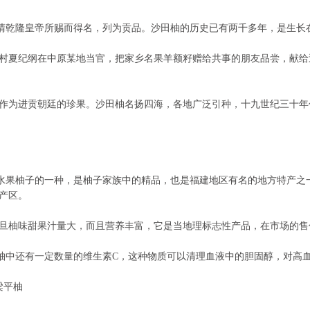
乾隆皇帝所赐而得名，列为贡品。沙田柚的历史已有两千多年，是生长
村夏纪纲在中原某地当官，把家乡名果羊额籽赠给共事的朋友品尝，献给
作为进贡朝廷的珍果。沙田柚名扬四海，各地广泛引种，十九世纪三十年
柚
果柚子的一种，是柚子家族中的精品，也是福建地区有名的地方特产之一
产区。
旦柚味甜果汁量大，而且营养丰富，它是当地理标志性产品，在市场的售
中还有一定数量的维生素C，这种物质可以清理血液中的胆固醇，对高血
平柚