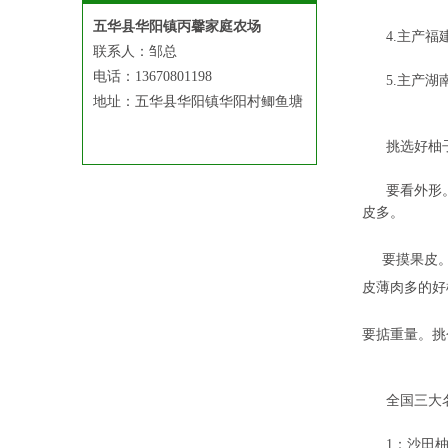
五华县华阳镇丙馨家庭农场
4.主产福
联系人：邹总
电话：13670801198
5.主产湖南
地址：五华县华阳镇华阳村鲫鱼塘
挑选好柚子
要看外形。
皮多。
要摸果皮。好
皮薄肉多的好
要掂重量。挑
全国三大名
1：沙田