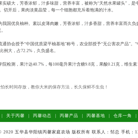
硕大，芳香浓郁，汁多味甜，营养丰富，被称为“天然水果罐头”，是
。切开后，果肉淡黄晶莹，每一个细胞都充斥着饱满的汁水。
国优良柚种。素以皮薄肉嫩，芳香浓郁，汁多香甜，营养丰富而久负盛名
奖。
协会授予“中国优质梁平柚基地”称号，农业部授予“无公害农产品”。“
比例大，占72.2%，久负盛名。
测，果汁达40.7%，每100毫升果汁含糖9.8克，果酸0.21克，维生素1
最怕长时间存放，教你大米的保存方法，长久保鲜不生虫！
了
|
关于丙馨
|
丙馨动态
|
丙馨产品
|
丙馨基地
|
仓库一角
ht © 2020 五华县华阳镇丙馨家庭农场 版权所有 联系人：邹总 手机：136