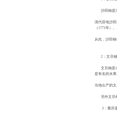
沙田柚是清
清代容地沙田
（1771年）。
从此，沙田柚
2：文旦
文旦柚是水
是有名的水果
当地出产的文
另外文旦柚
3：重庆梁