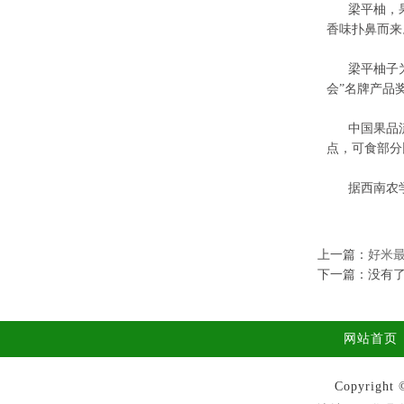
梁平柚，果实
香味扑鼻而来
梁平柚子为我
会”名牌产品
中国果品流通
点，可食部分
据西南农学院检
上一篇：
好米
下一篇：没有
网站首页
Copyrig