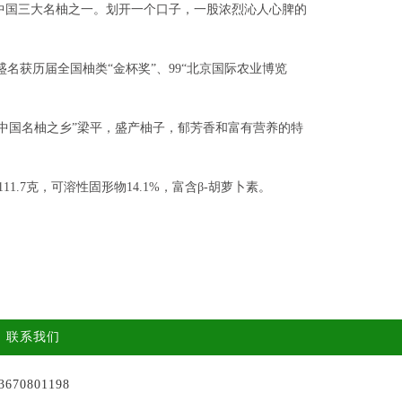
中国三大名柚之一。划开一个口子，一股浓烈沁人心脾的
获历届全国柚类“金杯奖”、99“北京国际农业博览
中国名柚之乡”梁平，盛产柚子，郁芳香和富有营养的特
11.7克，可溶性固形物14.1%，富含β-胡萝卜素。
|
联系我们
70801198